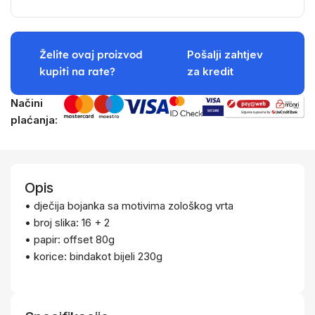
Želite ovaj proizvod
Pošalji zahtjev
kupiti na rate?
za kredit
Načini
plaćanja:
Opis
• dječija bojanka sa motivima zološkog vrta
• broj slika: 16 + 2
• papir: offset 80g
• korice: bindakot bijeli 230g