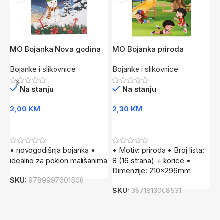
MO Bojanka Nova godina
MO Bojanka priroda
M
SALI
Bojanke i slikovnice
Bojanke i slikovnice
B
Na stanju
Na stanju
2,00
KM
2,30
KM
2
Dodaj U Korpu
Dodaj U Korpu
• novogodišnja bojanka •
• Motiv: priroda • Broj lista:
•
idealno za poklon mališanima
8 (16 strana) + korice •
s
Dimenzije: 210x296mm
k
SKU:
9789997601506
p
SKU:
3871813008531
S