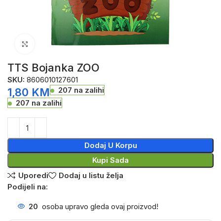
Click to enlarge
TTS Bojanka ZOO
SKU:
8606010127601
207 na zalihi
1,80
KM
207 na zalihi
Dodaj U Korpu
Kupi Sada
Uporedi
Dodaj u listu želja
Podijeli na:
20
osoba upravo gleda ovaj proizvod!