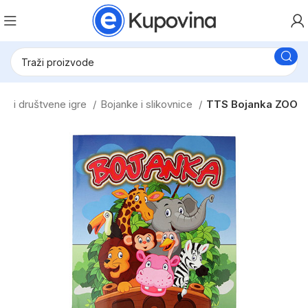
ke i društvene igre
Bojanke i slikovnice
TTS Bojanka ZOO