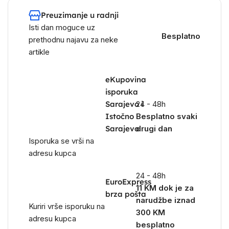
Preuzimanje u radnji
Isti dan moguce uz
Besplatno
prethodnu najavu za neke
artikle
eKupovina
isporuka
Sarajevo i
24 - 48h
Istočno
Besplatno svaki
Sarajevo
drugi dan
Isporuka se vrši na
adresu kupca
24 - 48h
EuroExpress
11 KM dok je za
brza pošta
narudžbe iznad
Kuriri vrše isporuku na
300 KM
adresu kupca
besplatno