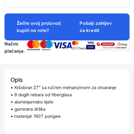
Želite ovaj proizvod
Pošalji zahtjev
kupiti na rate?
za kredit
Načini
plaćanja:
Opis
• Kišobran 27” sa ručnim mehanizmom za otvaranje
• 8 dugih rebara od fiberglasa
• aluminijumsko tijelo
• gumirana drška
• materijal: 190T pongee