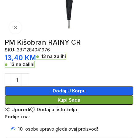
Click to enlarge
PM Kišobran RAINY CR
SKU:
3871284041976
13 na zalihi
13,40
KM
13 na zalihi
Dodaj U Korpu
Kupi Sada
Uporedi
Dodaj u listu želja
Podijeli na:
10
osoba upravo gleda ovaj proizvod!