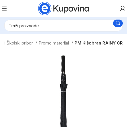
ki i Školski pribor
Promo materijal
PM Kišobran RAINY CR