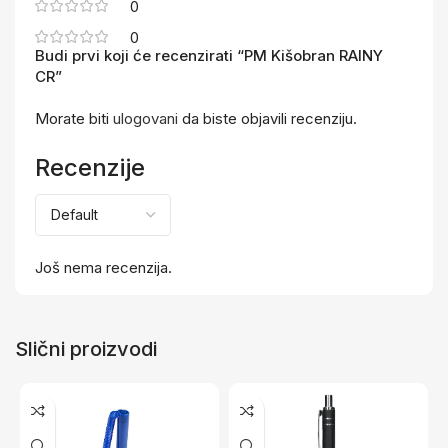
0
0
Budi prvi koji će recenzirati “PM Kišobran RAINY
CR”
Morate biti
ulogovani
da biste objavili recenziju.
Recenzije
Još nema recenzija.
Slični proizvodi