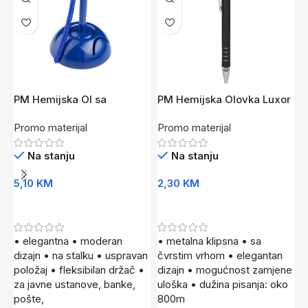
PM Hemijska Ol sa
PM Hemijska Olovka Luxor
P
držačem FLO PL
Cr
M
Promo materijal
Promo materijal
P
Na stanju
Na stanju
5,10
KM
2,30
KM
1
Dodaj U Korpu
Dodaj U Korpu
• elegantna • moderan
• metalna klipsna • sa
•
dizajn • na stalku • uspravan
čvrstim vrhom • elegantan
e
položaj • fleksibilan držač •
dizajn • mogućnost zamjene
m
za javne ustanove, banke,
uloška • dužina pisanja: oko
1
pošte,
800m