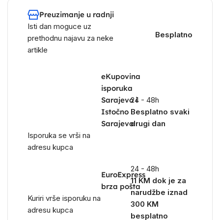
Preuzimanje u radnji
Isti dan moguce uz
Besplatno
prethodnu najavu za neke
artikle
eKupovina
isporuka
Sarajevo i
24 - 48h
Istočno
Besplatno svaki
Sarajevo
drugi dan
Isporuka se vrši na
adresu kupca
24 - 48h
EuroExpress
11 KM dok je za
brza pošta
narudžbe iznad
Kuriri vrše isporuku na
300 KM
adresu kupca
besplatno