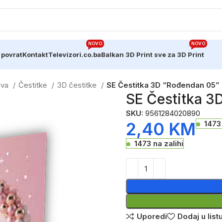
NOVO
NOVO
 povrat
Kontakt
Televizori.co.ba
Balkan 3D Print sve za 3D Print
ava
Čestitke
3D čestitke
SE Čestitka 3D “Rođendan 05”
SE Čestitka 3
SKU:
9561284020890
2,40
KM
1473 
1473 na zalihi
Uporedi
Dodaj u listu