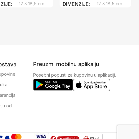
ZIJE
12 × 18,5 cm
DIMENZIJE
12 × 18,5 cm
Preuzmi mobilnu aplikaiju
dostava
kupovine
Posebni popusti za kupovinu u aplikaciji.
ruka
arancija
nju od