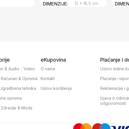
DIMENZIJE
12 × 18,5 cm
DIMEN
rije
eKupovina
Plaćanje i 
ri & Audio - Video
O nama
Uslovi online 
, Računari & Oprema
Kontakt
Plaćanje i ispo
& Ugradbena tehnika
Uslovi korištenja
Reklamacije i g
sna oprema
Izjava o odrica
odgovornosti
, Zdravlje & Moda