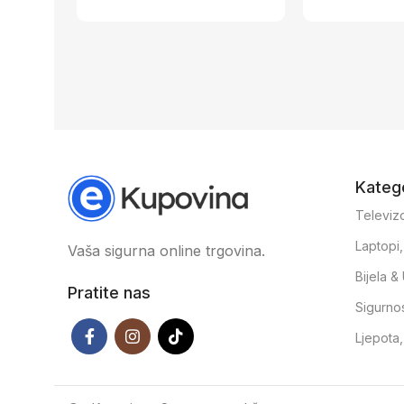
Katego
Televizo
Laptopi
Vaša sigurna online trgovina.
Bijela 
Pratite nas
Sigurno
Ljepota