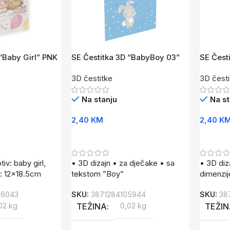
“Baby Girl” PNK
SE Čestitka 3D “BabyBoy 03”
SE Čest
PL
3D čestitke
3D česti
Na stanju
Na st
2,40
KM
2,40
K
Dodaj U Korpu
Dodaj 
iv: baby girl,
• 3D dizajn • za dječake • sa
• 3D diz
e: 12×18.5cm
tekstom ”Boy”
dimenzij
06043
SKU:
3871284105944
SKU:
38
02 kg
TEŽINA
0,02 kg
TEŽI