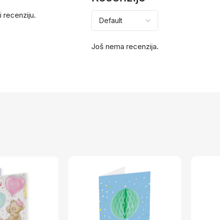
i recenziju.
Još nema recenzija.