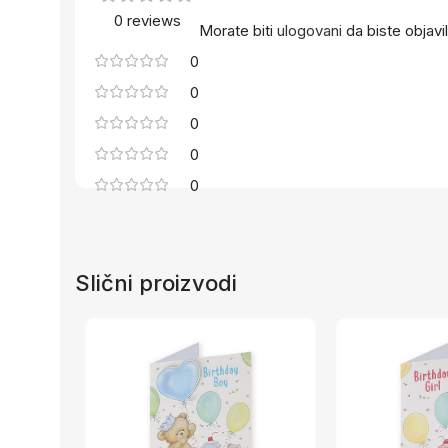
0 reviews
Morate biti
ulogovani
da biste objavil
0
0
0
0
0
Slični proizvodi