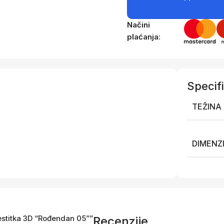
Načini
plaćanja:
Specifi
TEŽINA
DIMENZ
Čestitka 3D “Rođendan 05””
Recenzije