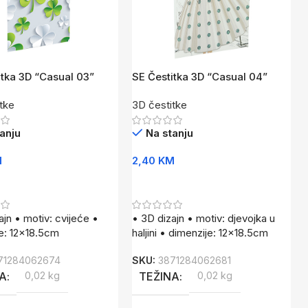
itka 3D “Casual 03”
SE Čestitka 3D “Casual 04”
tke
3D čestitke
anju
Na stanju
M
2,40
KM
U Korpu
Dodaj U Korpu
ajn • motiv: cvijeće •
• 3D dizajn • motiv: djevojka u
e: 12×18.5cm
haljini • dimenzije: 12×18.5cm
71284062674
SKU:
3871284062681
NA
0,02 kg
TEŽINA
0,02 kg