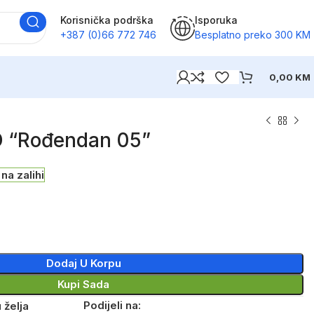
Korisnička podrška
Isporuka
+387 (0)66 772 746
Besplatno preko 300 KM
0,00
KM
D “Rođendan 05”
na zalihi
Dodaj U Korpu
Kupi Sada
Podijeli na:
 želja