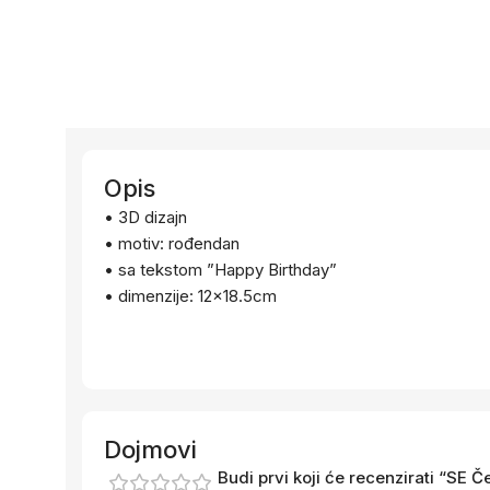
Opis
• 3D dizajn
• motiv: rođendan
• sa tekstom ”Happy Birthday”
• dimenzije: 12×18.5cm
Dojmovi
Budi prvi koji će recenzirati “SE 