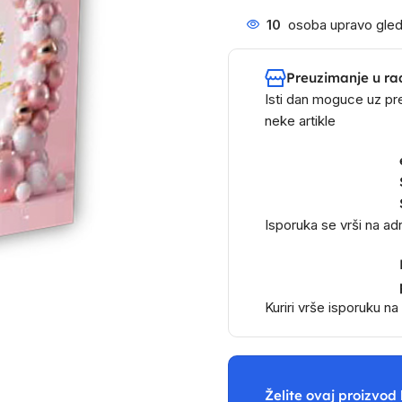
10
osoba upravo gled
Preuzimanje u ra
Isti dan moguce uz pr
neke artikle
Isporuka se vrši na a
Kuriri vrše isporuku n
Želite ovaj proizvod 