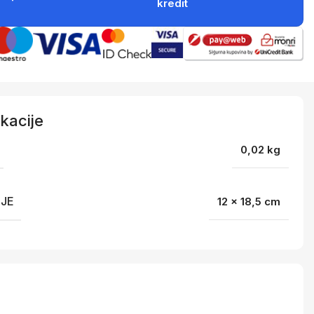
kredit
kacije
0,02 kg
IJE
12 × 18,5 cm