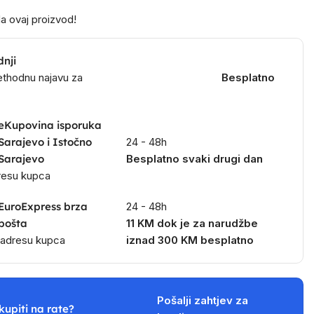
a ovaj proizvod!
dnji
ethodnu najavu za
Besplatno
eKupovina isporuka
Sarajevo i Istočno
24 - 48h
Sarajevo
Besplatno svaki drugi dan
dresu kupca
EuroExpress brza
24 - 48h
pošta
11 KM dok je za narudžbe
a adresu kupca
iznad 300 KM besplatno
Pošalji zahtjev za
kupiti na rate?