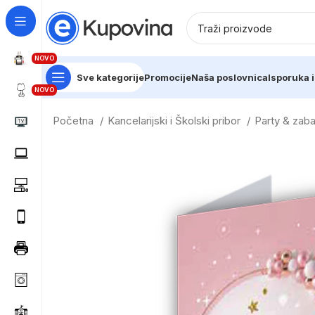
NOVO
Sve kategorije
Promocije
Naša poslovnica
Isporuka i
NOVO
Početna
Kancelarijski i Školski pribor
Party & zab