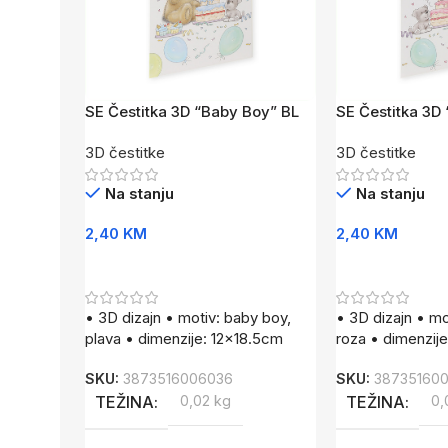
SE Čestitka 3D “Baby Boy” BL
SE Čestitka 3D 
3D čestitke
3D čestitke
Na stanju
Na stanju
2,40
KM
2,40
KM
Dodaj U Korpu
Dodaj U Korpu
• 3D dizajn • motiv: baby boy,
• 3D dizajn • mot
plava • dimenzije: 12×18.5cm
roza • dimenzij
SKU:
3873516006036
SKU:
38735160
TEŽINA
0,02 kg
TEŽINA
0,